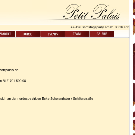
+++Die Samstagsparty am 01.08.26 entfällt w
etitpalais.de
n BLZ 701 500 00
t sich an der nordost-seitigen Ecke Schwanthaler / Schillerstraße